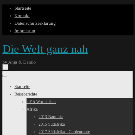
Zum
Startseite
Inhalt
Kontakt
springen
Datenschutzerklärung
Impressum
Die Welt ganz nah
by Anja & Danilo
Zum
Inhalt
Startseite
springen
Reiseberichte
2015 World Tour
Afrika
2013 Namibia
2015 Südafrika
2017 Südafrika - Gardenroute