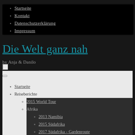
Zum
Startseite
Inhalt
Kontakt
springen
Datenschutzerklärung
Impressum
Die Welt ganz nah
by Anja & Danilo
Zum
Inhalt
Startseite
springen
Reiseberichte
2015 World Tour
Afrika
2013 Namibia
2015 Südafrika
2017 Südafrika - Gardenroute