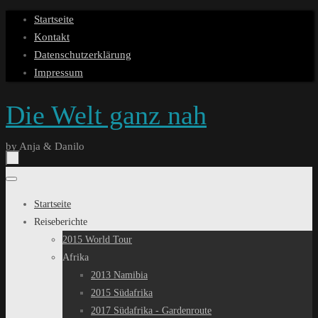
Zum
Startseite
Inhalt
Kontakt
springen
Datenschutzerklärung
Impressum
Die Welt ganz nah
by Anja & Danilo
Zum
Inhalt
Startseite
springen
Reiseberichte
2015 World Tour
Afrika
2013 Namibia
2015 Südafrika
2017 Südafrika - Gardenroute